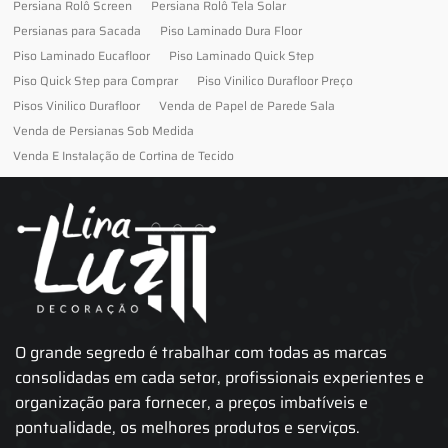
Persiana Rolô Screen
Persiana Rolô Tela Solar
Persianas para Sacada
Piso Laminado Dura Floor
Piso Laminado Eucafloor
Piso Laminado Quick Step
Piso Quick Step para Comprar
Piso Vinilico Durafloor Preço
Pisos Vinilico Durafloor
Venda de Papel de Parede Sala
Venda de Persianas Sob Medida
Venda E Instalação de Cortina de Tecido
O grande segredo é trabalhar com todas as marcas
consolidadas em cada setor, profissionais experientes e
organização para fornecer, a preços imbatíveis e
pontualidade, os melhores produtos e serviços.