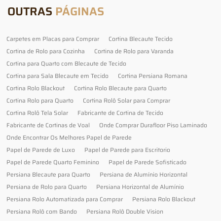
OUTRAS
PÁGINAS
Carpetes em Placas para Comprar
Cortina Blecaute Tecido
Cortina de Rolo para Cozinha
Cortina de Rolo para Varanda
Cortina para Quarto com Blecaute de Tecido
Cortina para Sala Blecaute em Tecido
Cortina Persiana Romana
Cortina Rolo Blackout
Cortina Rolo Blecaute para Quarto
Cortina Rolo para Quarto
Cortina Rolô Solar para Comprar
Cortina Rolô Tela Solar
Fabricante de Cortina de Tecido
Fabricante de Cortinas de Voal
Onde Comprar Durafloor Piso Laminado
Onde Encontrar Os Melhores Papel de Parede
Papel de Parede de Luxo
Papel de Parede para Escritorio
Papel de Parede Quarto Feminino
Papel de Parede Sofisticado
Persiana Blecaute para Quarto
Persiana de Alumínio Horizontal
Persiana de Rolo para Quarto
Persiana Horizontal de Alumínio
Persiana Rolo Automatizada para Comprar
Persiana Rolo Blackout
Persiana Rolô com Bando
Persiana Rolô Double Vision