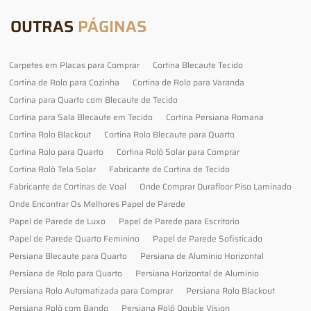
OUTRAS
PÁGINAS
Carpetes em Placas para Comprar
Cortina Blecaute Tecido
Cortina de Rolo para Cozinha
Cortina de Rolo para Varanda
Cortina para Quarto com Blecaute de Tecido
Cortina para Sala Blecaute em Tecido
Cortina Persiana Romana
Cortina Rolo Blackout
Cortina Rolo Blecaute para Quarto
Cortina Rolo para Quarto
Cortina Rolô Solar para Comprar
Cortina Rolô Tela Solar
Fabricante de Cortina de Tecido
Fabricante de Cortinas de Voal
Onde Comprar Durafloor Piso Laminado
Onde Encontrar Os Melhores Papel de Parede
Papel de Parede de Luxo
Papel de Parede para Escritorio
Papel de Parede Quarto Feminino
Papel de Parede Sofisticado
Persiana Blecaute para Quarto
Persiana de Alumínio Horizontal
Persiana de Rolo para Quarto
Persiana Horizontal de Alumínio
Persiana Rolo Automatizada para Comprar
Persiana Rolo Blackout
Persiana Rolô com Bando
Persiana Rolô Double Vision