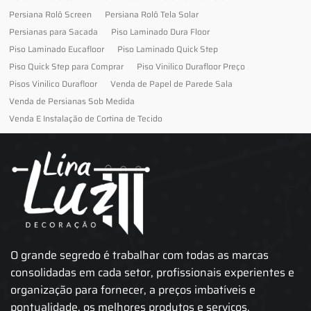
Persiana Rolô Screen
Persiana Rolô Tela Solar
Persianas para Sacada
Piso Laminado Dura Floor
Piso Laminado Eucafloor
Piso Laminado Quick Step
Piso Quick Step para Comprar
Piso Vinilico Durafloor Preço
Pisos Vinilico Durafloor
Venda de Papel de Parede Sala
Venda de Persianas Sob Medida
Venda E Instalação de Cortina de Tecido
O grande segredo é trabalhar com todas as marcas
consolidadas em cada setor, profissionais experientes e
organização para fornecer, a preços imbatíveis e
pontualidade, os melhores produtos e serviços.