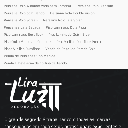
Persiana Rolo Automatizada para Comprar
Persiana Rolo Blackout
Persiana Rolô com Bando
Persiana Rolô Double Vision
Persiana Rolô Screen
Persiana Rolô Tela Solar
Persianas para Sacada
Piso Laminado Dura Floor
Piso Laminado Eucafloor
Piso Laminado Quick Step
Piso Quick Step para Comprar
Piso Vinilico Durafloor Preço
Pisos Vinilico Durafloor
Venda de Papel de Parede Sala
Venda de Persianas Sob Medida
Venda E Instalação de Cortina de Tecido
O grande segredo é trabalhar com todas as marcas
consolidadas em cada setor, profissionais experientes e