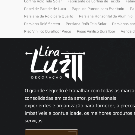
Cortina Rolô Tela Solar
Fabricante de Cortina de Tecido
Fabri
Papel de Parede de Luxo
Papel de Parede para Escritorio
Pa
Persiana de Rolo para Quarto
Persiana Horizontal de Alumínio
Persiana Rolô Screen
Persiana Rolô Tela Solar
Persianas pa
Piso Vinilico Durafloor Preço
Pisos Vinilico Durafloor
Venda d
O grande segredo é trabalhar com todas as marca
consolidadas em cada setor, profissionais
experientes e organização para fornecer, a preço
imbatíveis e pontualidade, os melhores produtos 
serviços.