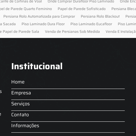
cante de Cortinas de Voal
Onde Comprar Durafloor Piso Laminado
Onde Enc
pel de Parede Quarto Feminino
Papel de Parede Sofisticado
Persiana Blec
Persiana Rolo Automatizada para Comprar
Persiana Rolo Blackout
Persi
ra Sacada
Piso Laminado Dura Floor
Piso Laminado Eucafloor
Piso Lami
e Papel de Parede Sala
Venda de Persianas Sob Medida
Venda E Instalaçã
Institucional
Home
s
Empresa
Serviços
s
e
Contato
Informações