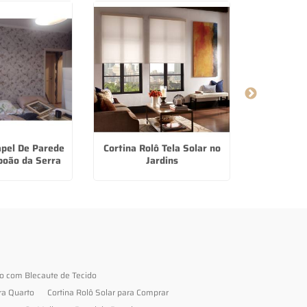
pel De Parede
Cortina Rolô Tela Solar no
Papel De P
boão da Serra
Jardins
Lauza
to com Blecaute de Tecido
ra Quarto
Cortina Rolô Solar para Comprar