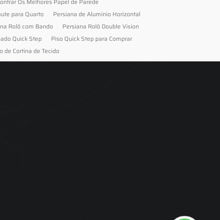
ontrar Os Melhores Papel de Parede
aute para Quarto
Persiana de Alumínio Horizontal
ana Rolô com Bando
Persiana Rolô Double Vision
nado Quick Step
Piso Quick Step para Comprar
o de Cortina de Tecido