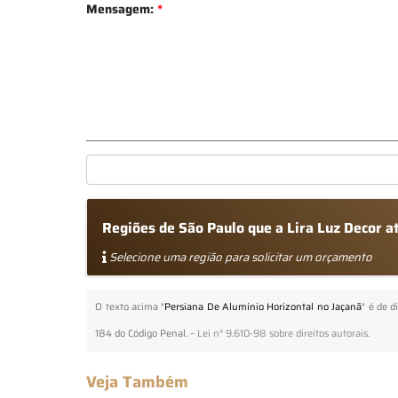
Mensagem:
*
Regiões de São Paulo que a Lira Luz Decor 
Selecione uma região para solicitar um orçamento
O texto acima "
Persiana De Alumínio Horizontal no Jaçanã
" é de d
184 do Código Penal. –
Lei n° 9.610-98 sobre direitos autorais
.
Veja Também