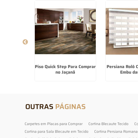
la Blecaute
Piso Quick Step Para Comprar
Persiana Rolô
Santana de
no Jaçanã
Embu da
ba
OUTRAS
PÁGINAS
Carpetes em Placas para Comprar
Cortina Blecaute Tecido
Co
Cortina para Sala Blecaute em Tecido
Cortina Persiana Romana