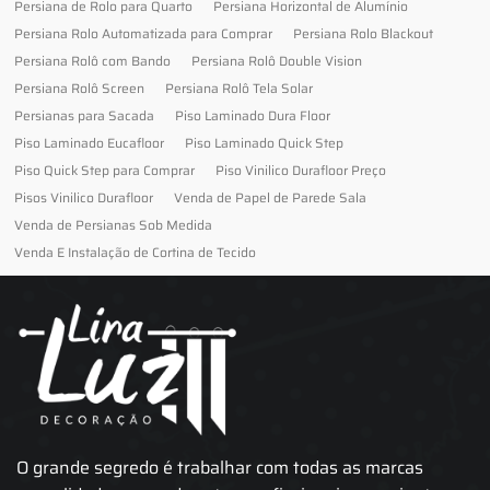
Persiana de Rolo para Quarto
Persiana Horizontal de Alumínio
Persiana Rolo Automatizada para Comprar
Persiana Rolo Blackout
Persiana Rolô com Bando
Persiana Rolô Double Vision
Persiana Rolô Screen
Persiana Rolô Tela Solar
Persianas para Sacada
Piso Laminado Dura Floor
Piso Laminado Eucafloor
Piso Laminado Quick Step
Piso Quick Step para Comprar
Piso Vinilico Durafloor Preço
Pisos Vinilico Durafloor
Venda de Papel de Parede Sala
Venda de Persianas Sob Medida
Venda E Instalação de Cortina de Tecido
O grande segredo é trabalhar com todas as marcas