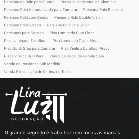
Persiana de Rolo para Quarto
Persiana Horizontal de Alumínio
Persiana Rolo Automatizada para Comprar
Persiana Rolo Blackout
Persiana Rolô com Bando
Persiana Rolô Double Vision
Persiana Rolô Screen
Persiana Rolô Tela Solar
Persianas para Sacada
Piso Laminado Dura Floor
Piso Laminado Eucafloor
Piso Laminado Quick Step
Piso Quick Step para Comprar
Piso Vinilico Durafloor Preço
Pisos Vinilico Durafloor
Venda de Papel de Parede Sala
Venda de Persianas Sob Medida
Venda E Instalação de Cortina de Tecido
O grande segredo é trabalhar com todas as marcas