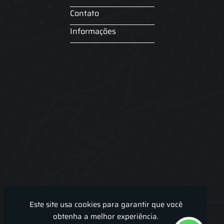
Contato
Informações
Este site usa cookies para garantir que você
Lira Luz Decor - Cortinas sob medidas e persianas
obtenha a melhor experiência.