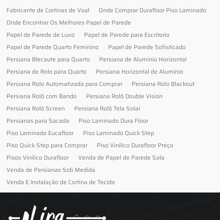
Fabricante de Cortinas de Voal
Onde Comprar Durafloor Piso Laminado
Onde Encontrar Os Melhores Papel de Parede
Papel de Parede de Luxo
Papel de Parede para Escritorio
Papel de Parede Quarto Feminino
Papel de Parede Sofisticado
Persiana Blecaute para Quarto
Persiana de Alumínio Horizontal
Persiana de Rolo para Quarto
Persiana Horizontal de Alumínio
Persiana Rolo Automatizada para Comprar
Persiana Rolo Blackout
Persiana Rolô com Bando
Persiana Rolô Double Vision
Persiana Rolô Screen
Persiana Rolô Tela Solar
Persianas para Sacada
Piso Laminado Dura Floor
Piso Laminado Eucafloor
Piso Laminado Quick Step
Piso Quick Step para Comprar
Piso Vinilico Durafloor Preço
Pisos Vinilico Durafloor
Venda de Papel de Parede Sala
Venda de Persianas Sob Medida
Venda E Instalação de Cortina de Tecido