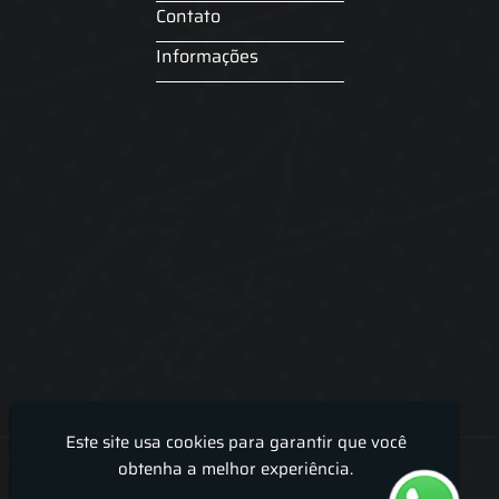
Contato
Informações
Este site usa cookies para garantir que você
Lira Luz Decor - Cortinas sob medidas e persianas
obtenha a melhor experiência.