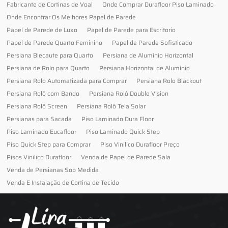
Fabricante de Cortinas de Voal
Onde Comprar Durafloor Piso Laminado
Onde Encontrar Os Melhores Papel de Parede
Papel de Parede de Luxo
Papel de Parede para Escritorio
Papel de Parede Quarto Feminino
Papel de Parede Sofisticado
Persiana Blecaute para Quarto
Persiana de Alumínio Horizontal
Persiana de Rolo para Quarto
Persiana Horizontal de Alumínio
Persiana Rolo Automatizada para Comprar
Persiana Rolo Blackout
Persiana Rolô com Bando
Persiana Rolô Double Vision
Persiana Rolô Screen
Persiana Rolô Tela Solar
Persianas para Sacada
Piso Laminado Dura Floor
Piso Laminado Eucafloor
Piso Laminado Quick Step
Piso Quick Step para Comprar
Piso Vinilico Durafloor Preço
Pisos Vinilico Durafloor
Venda de Papel de Parede Sala
Venda de Persianas Sob Medida
Venda E Instalação de Cortina de Tecido