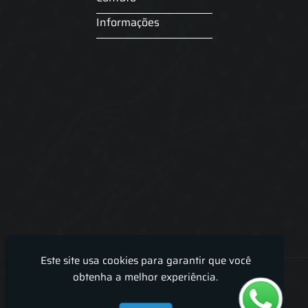
Informações
Este site usa cookies para garantir que você
Lira Luz Decor - Cortinas sob medidas e persianas
obtenha a melhor experiência.