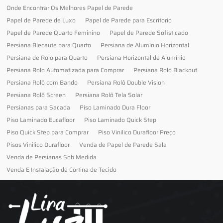
Onde Encontrar Os Melhores Papel de Parede
Papel de Parede de Luxo
Papel de Parede para Escritorio
Papel de Parede Quarto Feminino
Papel de Parede Sofisticado
Persiana Blecaute para Quarto
Persiana de Alumínio Horizontal
Persiana de Rolo para Quarto
Persiana Horizontal de Alumínio
Persiana Rolo Automatizada para Comprar
Persiana Rolo Blackout
Persiana Rolô com Bando
Persiana Rolô Double Vision
Persiana Rolô Screen
Persiana Rolô Tela Solar
Persianas para Sacada
Piso Laminado Dura Floor
Piso Laminado Eucafloor
Piso Laminado Quick Step
Piso Quick Step para Comprar
Piso Vinilico Durafloor Preço
Pisos Vinilico Durafloor
Venda de Papel de Parede Sala
Venda de Persianas Sob Medida
Venda E Instalação de Cortina de Tecido