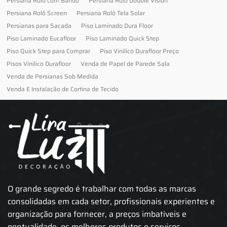
Persiana Rolô com Bando
Persiana Rolô Double Vision
Persiana Rolô Screen
Persiana Rolô Tela Solar
Persianas para Sacada
Piso Laminado Dura Floor
Piso Laminado Eucafloor
Piso Laminado Quick Step
Piso Quick Step para Comprar
Piso Vinilico Durafloor Preço
Pisos Vinilico Durafloor
Venda de Papel de Parede Sala
Venda de Persianas Sob Medida
Venda E Instalação de Cortina de Tecido
O grande segredo é trabalhar com todas as marcas
consolidadas em cada setor, profissionais experientes e
organização para fornecer, a preços imbatíveis e
pontualidade, os melhores produtos e serviços.